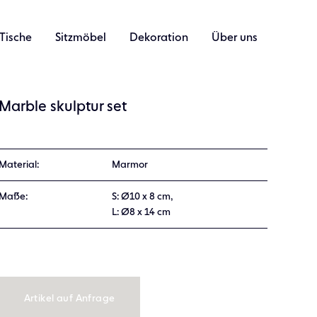
Tische
Sitzmöbel
Dekoration
Über uns
Marble skulptur set
Material:
Marmor
Maße:
S: Ø10 x 8 cm,
L: Ø8 x 14 cm
Artikel auf Anfrage