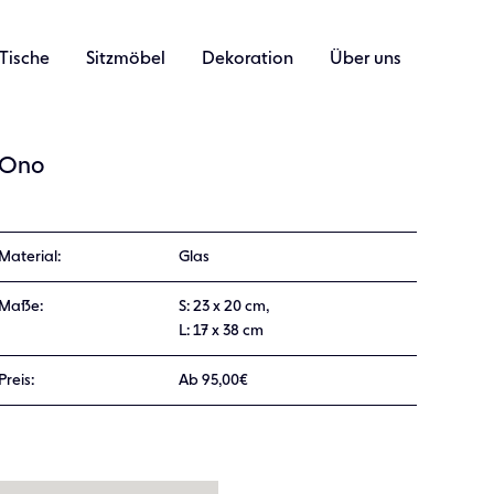
Tische
Sitzmöbel
Dekoration
Über uns
Ono
Material:
Glas
Maße:
S: 23 x 20 cm,
L: 17 x 38 cm
Preis:
Ab 95,00€