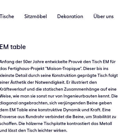
Tische
Sitzmöbel
Dekoration
Über uns
EM table
Anfang der 50er Jahre entwickelte Prouvé den Tisch EM für
das Fertighaus-Projekt "Maison-Tropique". Dieser bis ins
kleinste Detail durch seine Konstruktion geprägte Tisch folgt
einer Ästhetik der Notwendigkeit. Er illustriert den
Kräfteverlauf und die statischen Zusammenhänge auf eine
Weise, wie man sie sonst nur von Ingenieurbauten kennt. Die
diagonal angebrachten, sich verjüngenden Beine geben
dem EM Table eine konstruktive Dynamik und Kraft. Eine
Traverse aus Rundrohr verbindet die Beine, um Stabilität zu
schaffen. Die hölzerne Tischplatte kontrastiert das Metall
und lässt den Tisch leichter wirken.