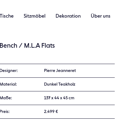
Tische
Sitzmöbel
Dekoration
Über uns
Bench / M.L.A Flats
Designer:
Pierre Jeanneret
Material:
Dunkel Teakholz
Maße:
137 x 44 x 45 cm
Preis:
2.499 €